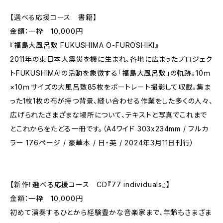
【選べる応援コース 書籍】
金額：一枠 10,000円
『福島大風呂敷 FUKUSHIMA O-FUROSHIKI』
2011年の東日本大震災を機に生まれ、各地に広まったプロジェク
トFUKUSHIMA!の活動を象徴する「福島大風呂敷」の軌跡。10ｍ
×10ｍサイズの大風呂敷85枚をポートレート撮影して収載。集ま
った1枚1枚の布が持つ背景、縫い合わせる作業をした多くの人々、
広げられたさまざまな場所について、テキストと写真でこれまで
とこれからをたどる一冊です。（A4ワイド 303x234mm / フルカ
ラー 176ページ / 豪華本 / 日・英 / 2024年3月11日刊行）
【新作！選べる応援コース CD『77 individuals』】
金額：一枠 10,000円
初めて演奏するひとから経験豊かな音楽家まで、年齢もさまざま