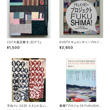
CD『大風呂敷を、広げて』
DVD『ドキュメンタリープロジェ
クトFUKUSHIMA!』
¥1,500
¥3,850
手ぬぐい 2025 ええじゃないか
書籍『プロジェクトFUKUSHIM
音頭
A!』