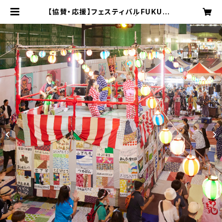
【協賛・応援】フェスティバルFUKUSH
IMA!2026納涼！盆踊り | Project
FUKUSHIMA!